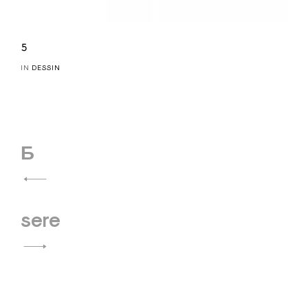
𝟻
IN
DESSIN
Navigation
Ƃ
de
l’article
sere